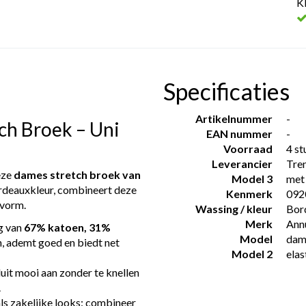
K
Specificaties
Artikelnummer
-
ch Broek – Uni
EAN nummer
-
Voorraad
4 st
Leverancier
Tre
eze
dames stretch broek van
Model 3
met
ordeauxkleur, combineert deze
Kenmerk
092
svorm.
Wassing / kleur
Bor
Merk
Ann
g van
67% katoen, 31%
Model
dam
, ademt goed en biedt net
Model 2
elas
uit mooi aan zonder te knellen
.
als zakelijke looks: combineer