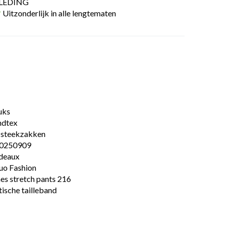
LEDING
Uitzonderlijk in alle lengtematen
uks
ndtex
 steekzakken
0250909
deaux
uo Fashion
es stretch pants 216
tische tailleband