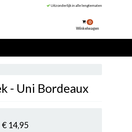
Uitzonderlijk in alle lengtematen
0
Winkelwagen
inkelwagen
Uw winkelwagen is leeg.
Vul hem met producten.
k - Uni Bordeaux
€ 14
,95