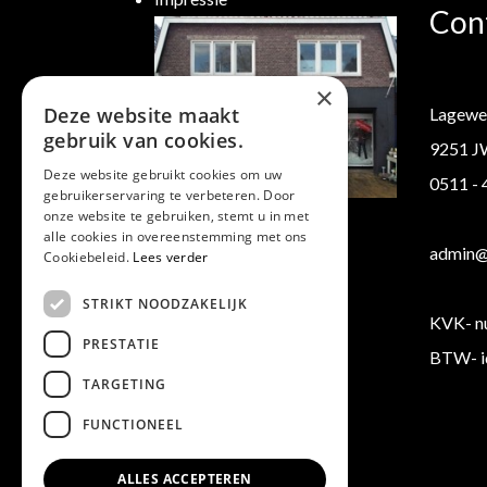
Con
×
Deze website maakt
Lagewe
gebruik van cookies.
9251 J
Deze website gebruikt cookies om uw
0511 -
gebruikerservaring te verbeteren. Door
Klantenservice
onze website te gebruiken, stemt u in met
alle cookies in overeenstemming met ons
Verzending/ Retourneren
admin@b
Cookiebeleid.
Lees verder
Algemene voorwaarden
STRIKT NOODZAKELIJK
KVK- n
PRESTATIE
BTW- i
TARGETING
FUNCTIONEEL
ALLES ACCEPTEREN