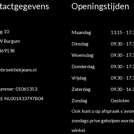
tactgegevens
Openingstijden
g 10
Maandag
13.15 - 17.
W Burgum
Dinsdag
09.30 - 17.
 469138
Woensdag
09.30 - 17.
Donderdag
09.30 - 17.
roektiekjeans.nl
Vrijdag
09.30 - 17.
ummer: 01065353
Zaterdag
09.30 - 16.
d: NL001433797B04
Zondag
Gesloten
Ook kunt u op afspraak s`avon
zondags prive geholpen worden
winkel.