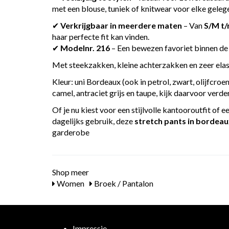
met een blouse, tuniek of knitwear voor elke geleg
✔
Verkrijgbaar in meerdere maten
– Van
S/M t
haar perfecte fit kan vinden.
✔
Modelnr. 216
– Een bewezen favoriet binnen de 
Met steekzakken, kleine achterzakken en zeer elas
Kleur: uni Bordeaux (ook in petrol, zwart, olijfcroen
camel, antraciet grijs en taupe, kijk daarvoor verd
Of je nu kiest voor een stijlvolle kantooroutfit of
dagelijks gebruik, deze
stretch pants in bordea
garderobe
Shop meer
Women
Broek / Pantalon
Impressie