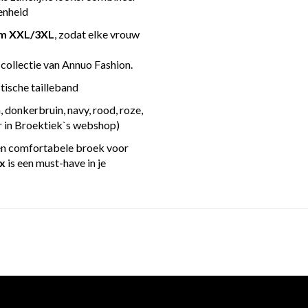
enheid
/m XXL/3XL
, zodat elke vrouw
collectie van Annuo Fashion.
tische tailleband
, donkerbruin, navy, rood, roze,
er in Broektiek`s webshop)
 een comfortabele broek voor
ux
is een must-have in je