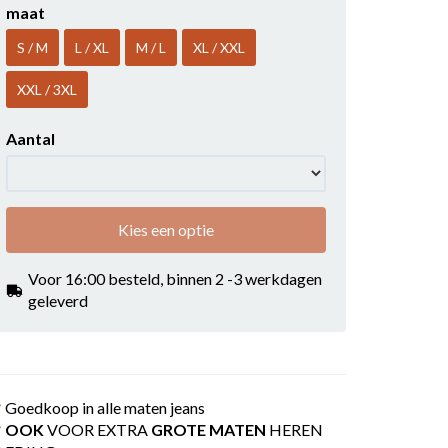
maat
S / M
L / XL
M / L
XL / XXL
XXL / 3XL
Aantal
Kies een optie
Voor 16:00 besteld, binnen 2 -3 werkdagen
geleverd
Goedkoop in alle maten jeans
OOK
VOOR EXTRA
GROTE MATEN
HEREN