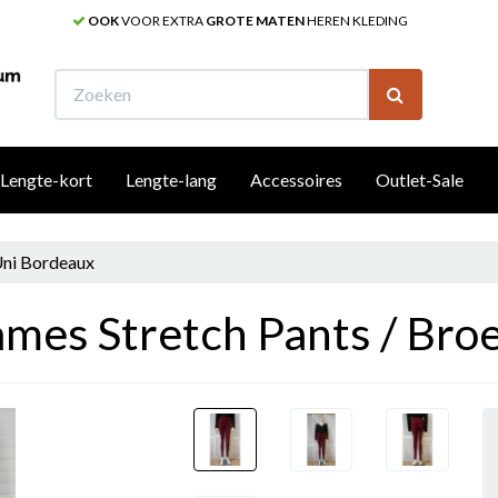
OOK
VOOR EXTRA
GROTE MATEN
HEREN KLEDING
W
Lengte-kort
Lengte-lang
Accessoires
Outlet-Sale
Uni Bordeaux
mes Stretch Pants / Broe